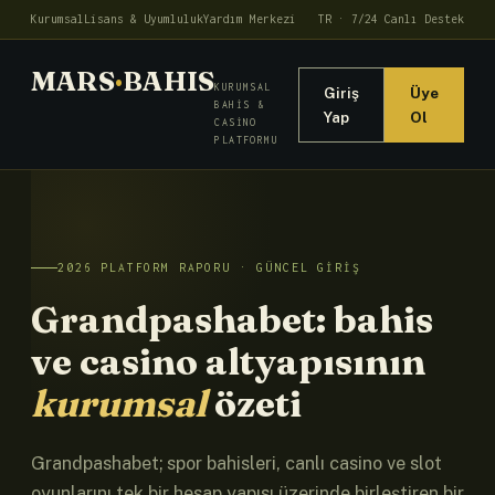
Kurumsal
Lisans & Uyumluluk
Yardım Merkezi
TR · 7/24 Canlı Destek
·
MARS
BAHIS
KURUMSAL
Giriş
Üye
BAHİS &
Yap
Ol
CASİNO
PLATFORMU
2026 PLATFORM RAPORU · GÜNCEL GIRIŞ
Grandpashabet: bahis
ve casino altyapısının
kurumsal
özeti
Grandpashabet; spor bahisleri, canlı casino ve slot
oyunlarını tek bir hesap yapısı üzerinde birleştiren bir