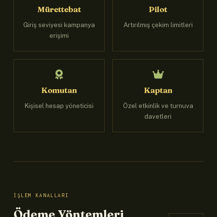
Mürettebat
Pilot
Giriş seviyesi kampanya
Artırılmış çekim limitleri
erişimi
Komutan
Kaptan
Kişisel hesap yöneticisi
Özel etkinlik ve turnuva
davetleri
İŞLEM KANALLARI
Ödeme Yöntemleri