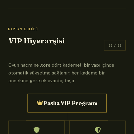
KAPTAN KULÜBÜ
VIP Hiyerarşisi
06 / 09
Oyun hacmine göre dört kademeli bir yapı içinde
otomatik yükselme sağlanır; her kademe bir
öncekine göre ek avantaj taşır.
Pasha VIP Programı