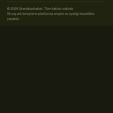
© 2026 Grandpashabet. Tüm hakları saklıdır.
18 yaş altı bireylerin platforma erişimi ve üyeliği kesinlikle
yasaktır.