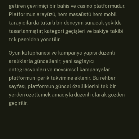
getiren çevrimiçi bir bahis ve casino platformudur.
Platformun arayüzü, hem masaüstü hem mobil
tarayıcılarda tutarlı bir deneyim sunacak şekilde
tasarlanmıştır; kategori geçişleri ve bakiye takibi
tek panelden yönetilir.
Oyun kütüphanesi ve kampanya yapısı düzenli
aralıklarla güncellenir; yeni sağlayıcı
entegrasyonları ve mevsimsel kampanyalar
platformun içerik takvimine eklenir. Bu rehber
sayfası, platformun güncel özelliklerini tek bir
yerden özetlemek amacıyla düzenli olarak gözden
geçirilir.