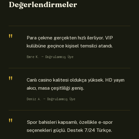
Değerlendirmeler
"
Para çekme gerçekten hızlı ilerliyor. VIP
kulübüne geçince kişisel temsilci atandı.
Emre K. — Doğrulanmış Üye
"
Canlı casino kalitesi oldukça yüksek. HD yayın
akıcı, masa çeşitliliği geniş.
Deniz A. — Doğrulanmış Üye
"
Spor bahisleri kapsamlı, özellikle e-spor
seçenekleri güçlü. Destek 7/24 Türkçe.