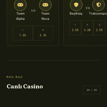
vs
vs
Team
Team
Beşiktaş
Trabzonspo
Alpha
Nova
1
X
2
2.65
3.20
2.55
1
2
1.55
2.35
MASA BAŞI
Canlı Casino
04 / 09