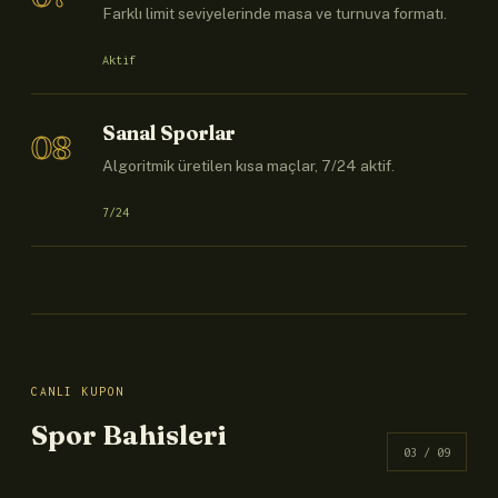
Farklı limit seviyelerinde masa ve turnuva formatı.
Aktif
Sanal Sporlar
08
Algoritmik üretilen kısa maçlar, 7/24 aktif.
7/24
CANLI KUPON
Spor Bahisleri
03 / 09