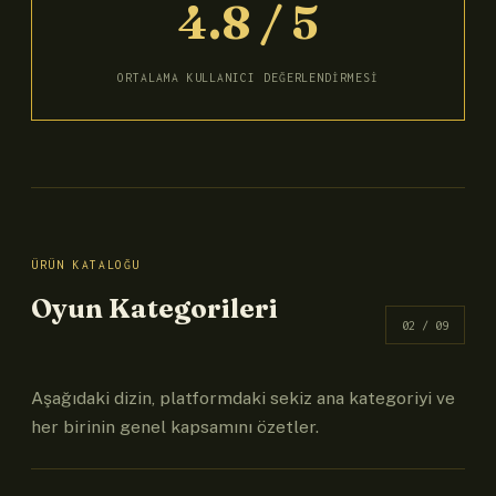
4.8 / 5
ORTALAMA KULLANICI DEĞERLENDIRMESI
ÜRÜN KATALOĞU
Oyun Kategorileri
02 / 09
Aşağıdaki dizin, platformdaki sekiz ana kategoriyi ve
her birinin genel kapsamını özetler.