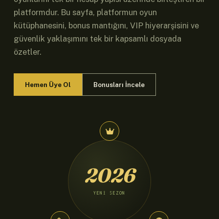
platformdur. Bu sayfa, platformun oyun
kütüphanesini, bonus mantığını, VIP hiyerarşisini ve
güvenlik yaklaşımını tek bir kapsamlı dosyada
özetler.
Hemen Üye Ol
Bonusları İncele
2026
YENI SEZON