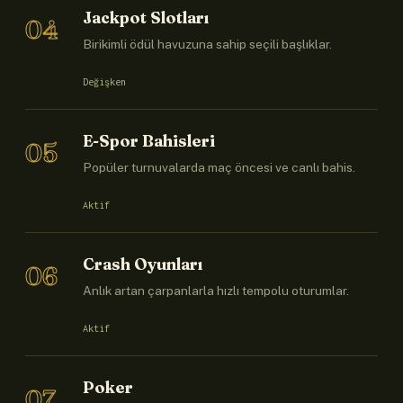
Jackpot Slotları
04
Birikimli ödül havuzuna sahip seçili başlıklar.
Değişken
E-Spor Bahisleri
05
Popüler turnuvalarda maç öncesi ve canlı bahis.
Aktif
Crash Oyunları
06
Anlık artan çarpanlarla hızlı tempolu oturumlar.
Aktif
Poker
07