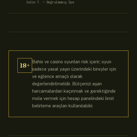
Selin T. — Doğrulanmış Üye
Bahis ve casino oyunları risk içerir; oyun
18+
sadece yasal yaşın üzerindeki bireyler için
ve eğlence amaçlı olarak
değerlendirilmelidir. Bütçenizi aşan
harcamalardan kaçınmak ve gerektiğinde
mola vermek için hesap panelindeki limit
belirleme araçları kullanılabilir.