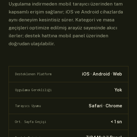
Uygulama indirmeden mobil tarayıcı üzerinden tam
kapsamlı erişim sağlanır; iOS ve Android cihazlarda
aynı deneyim kesintisiz sürer. Kategori ve masa
geçişleri optimize edilmiş arayüz sayesinde akıcı
ilerler; destek hattına mobil panel üzerinden
doğrudan ulaşılabilir.
iOS · Android · Web
Desteklenen Platform
Yok
Uygulama Gerekliliği
Safari · Chrome
Tarayıcı Uyumu
< 1 sn
Ort. Sayfa Geçişi