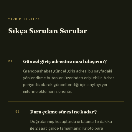
YARDIM MERKEZI
Sıkça Sorulan Sorular
Güncel giriş adresine nasıl ulaşırım?
01
Grandpashabet güncel giriş adresi bu sayfadaki
yönlendirme butonları üzerinden erişilebilir. Adres
periyodik olarak güncellendiği için sayfayı yer
imlerine eklemeniz önerilir.
Para çekme süresi ne kadar?
02
Doğrulanmış hesaplarda ortalama 15 dakika
ile 2 saat içinde tamamlanır. Kripto para