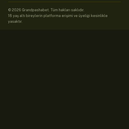
© 2026 Grandpashabet. Tüm hakları saklıdır.
18 yaş altı bireylerin platforma erişimi ve üyeliği kesinlikle
yasaktır.