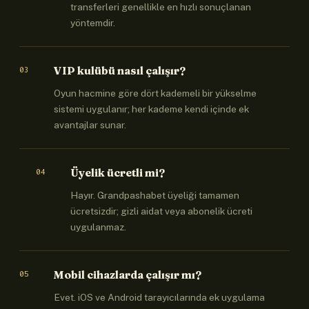
transferleri genellikle en hızlı sonuçlanan
yöntemdir.
VIP kulübü nasıl çalışır?
03
Oyun hacmine göre dört kademeli bir yükselme
sistemi uygulanır; her kademe kendi içinde ek
avantajlar sunar.
Üyelik ücretli mi?
04
Hayır. Grandpashabet üyeliği tamamen
ücretsizdir; gizli aidat veya abonelik ücreti
uygulanmaz.
Mobil cihazlarda çalışır mı?
05
Evet. iOS ve Android tarayıcılarında ek uygulama