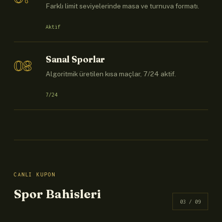
Farklı limit seviyelerinde masa ve turnuva formatı.
Aktif
Sanal Sporlar
08
Algoritmik üretilen kısa maçlar, 7/24 aktif.
7/24
CANLI KUPON
Spor Bahisleri
03 / 09