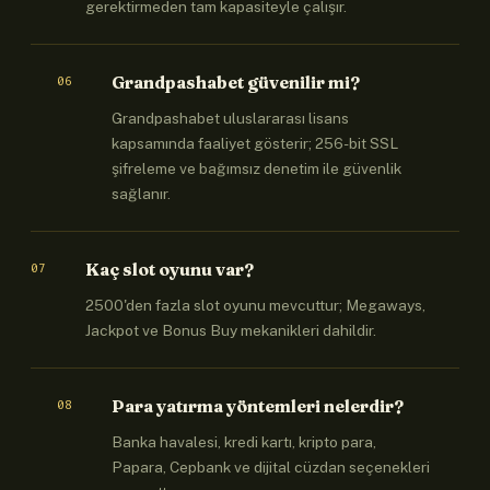
gerektirmeden tam kapasiteyle çalışır.
Grandpashabet güvenilir mi?
06
Grandpashabet uluslararası lisans
kapsamında faaliyet gösterir; 256-bit SSL
şifreleme ve bağımsız denetim ile güvenlik
sağlanır.
Kaç slot oyunu var?
07
2500'den fazla slot oyunu mevcuttur; Megaways,
Jackpot ve Bonus Buy mekanikleri dahildir.
Para yatırma yöntemleri nelerdir?
08
Banka havalesi, kredi kartı, kripto para,
Papara, Cepbank ve dijital cüzdan seçenekleri