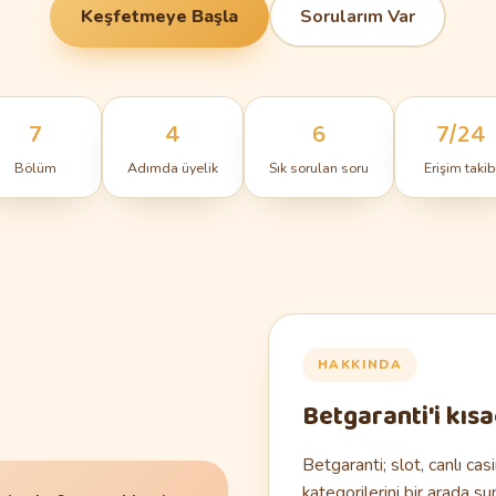
Keşfetmeye Başla
Sorularım Var
7
4
6
7/24
Bölüm
Adımda üyelik
Sık sorulan soru
Erişim takib
HAKKINDA
Betgaranti'i kıs
Betgaranti; slot, canlı cas
kategorilerini bir arada s