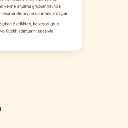
k yerine anlamlı gruplar halinde
ir okuma deneyimi sunmayı amaçlar.
ıkan özellikleri, kategori grup
e üyelik adımlarını sırasıyla
m