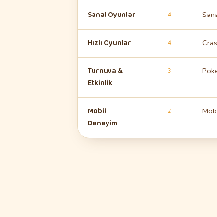
4
Sanal Oyunlar
Sana
4
Hızlı Oyunlar
Cras
3
Turnuva &
Poke
Etkinlik
2
Mobil
Mobi
Deneyim