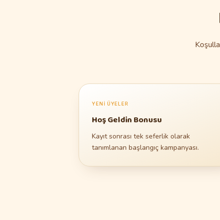
Koşulla
YENI ÜYELER
Hoş Geldin Bonusu
Kayıt sonrası tek seferlik olarak
tanımlanan başlangıç kampanyası.