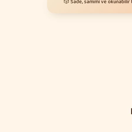
🎲 Sade, samimi ve okunabilir 