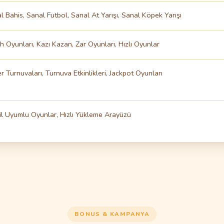
l Bahis, Sanal Futbol, Sanal At Yarışı, Sanal Köpek Yarışı
h Oyunları, Kazı Kazan, Zar Oyunları, Hızlı Oyunlar
r Turnuvaları, Turnuva Etkinlikleri, Jackpot Oyunları
l Uyumlu Oyunlar, Hızlı Yükleme Arayüzü
BONUS & KAMPANYA