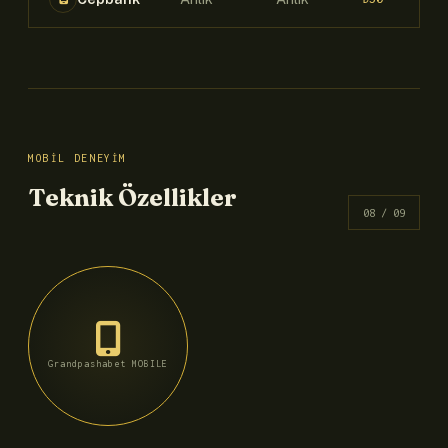
MOBIL DENEYIM
Teknik Özellikler
08 / 09
Grandpashabet MOBILE