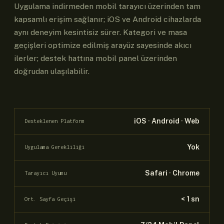
Uygulama indirmeden mobil tarayıcı üzerinden tam
kapsamlı erişim sağlanır; iOS ve Android cihazlarda
aynı deneyim kesintisiz sürer. Kategori ve masa
geçişleri optimize edilmiş arayüz sayesinde akıcı
ilerler; destek hattına mobil panel üzerinden
doğrudan ulaşılabilir.
iOS · Android · Web
Desteklenen Platform
Yok
Uygulama Gerekliliği
Safari · Chrome
Tarayıcı Uyumu
< 1 sn
Ort. Sayfa Geçişi