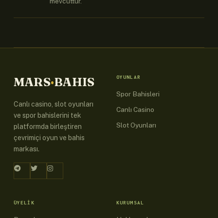
mevcuttur.
·
OYUNLAR
MARS
BAHIS
Spor Bahisleri
Canlı casino, slot oyunları
Canlı Casino
ve spor bahislerini tek
Slot Oyunları
platformda birleştiren
çevrimiçi oyun ve bahis
markası.
ÜYELIK
KURUMSAL