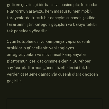
getiren çevrimiçi bir bahis ve casino platformudur.
Platformun arayüzü, hem masaüstü hem mobil
tarayıcılarda tutarlı bir deneyim sunacak şekilde
tasarlanmıştır; kategori geçişleri ve bakiye takibi
tek panelden yönetilir.
Oyun kütüphanesi ve kampanya yapısı düzenli
aralıklarla güncellenir; yeni sağlayıcı
entegrasyonları ve mevsimsel kampanyalar
platformun içerik takvimine eklenir. Bu rehber
sayfası, platformun güncel özelliklerini tek bir
yerden özetlemek amacıyla düzenli olarak gözden
geçirilir.