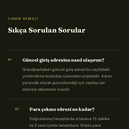
YARDIM MERKEZI
Sıkça Sorulan Sorular
Güncel giriş adresine nasıl ulaşırım?
01
Grandpashabet güncel giriş adresi bu sayfadaki
yönlendirme butonları üzerinden erişilebilir. Adres
periyodik olarak güncellendiği için sayfayı yer
imlerine eklemeniz önerilir.
Para çekme süresi ne kadar?
02
Doğrulanmış hesaplarda ortalama 15 dakika
ile 2 saat içinde tamamlanır. Kripto para