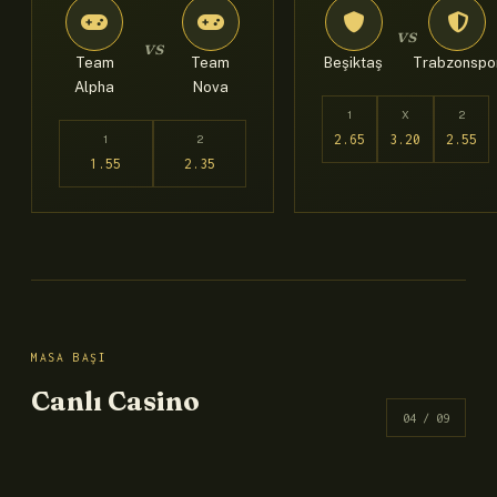
vs
vs
Team
Team
Beşiktaş
Trabzonspo
Alpha
Nova
1
X
2
2.65
3.20
2.55
1
2
1.55
2.35
MASA BAŞI
Canlı Casino
04 / 09