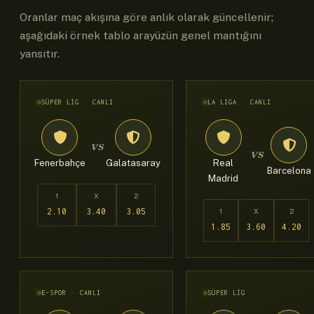
Oranlar maç akışına göre anlık olarak güncellenir;
aşağıdaki örnek tablo arayüzün genel mantığını
yansıtır.
SÜPER LİG · CANLI
LA LIGA · CANLI
vs
vs
Fenerbahçe
Galatasaray
Real
Barcelona
Madrid
1
X
2
2.10
3.40
3.05
1
X
2
1.85
3.60
4.20
E-SPOR · CANLI
SÜPER LİG