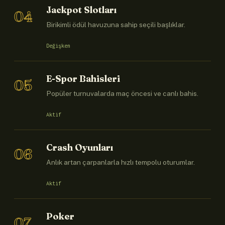
Jackpot Slotları
04
Birikimli ödül havuzuna sahip seçili başlıklar.
Değişken
E-Spor Bahisleri
05
Popüler turnuvalarda maç öncesi ve canlı bahis.
Aktif
Crash Oyunları
06
Anlık artan çarpanlarla hızlı tempolu oturumlar.
Aktif
Poker
07