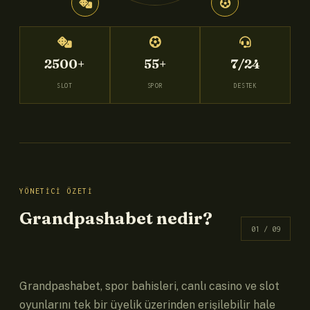
2500+
55+
7/24
SLOT
SPOR
DESTEK
YÖNETICI ÖZETI
Grandpashabet nedir?
01 / 09
Grandpashabet, spor bahisleri, canlı casino ve slot
oyunlarını tek bir üyelik üzerinden erişilebilir hale