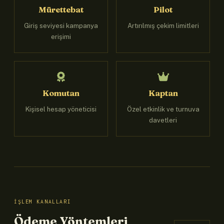
Mürettebat
Pilot
Giriş seviyesi kampanya
Artırılmış çekim limitleri
erişimi
Komutan
Kaptan
Kişisel hesap yöneticisi
Özel etkinlik ve turnuva
davetleri
İŞLEM KANALLARI
Ödeme Yöntemleri