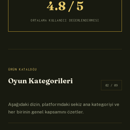
4.8 / 5
ORTALAMA KULLANICI DEĞERLENDIRMESI
ÜRÜN KATALOĞU
Oyun Kategorileri
02 / 09
Aşağıdaki dizin, platformdaki sekiz ana kategoriyi ve
her birinin genel kapsamını özetler.