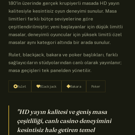
180'in üzerinde gerçek krupiyerli masada HD yayın
kalitesiyle kesintisiz oyun deneyimi sunulur. Masa
limitleri farklı bütçe seviyelerine göre
çeşitlendirilmiştir; yeni başlayanlar için düşük limitli
masalar, deneyimli oyuncular için yüksek limitli özel
masalar aynı kategori altında bir arada sunulur.
Rulet, blackjack, bakara ve poker başlıkları, farklı
sağlayıcıların stüdyolarından canlı olarak yayınlanır;
masa geçişleri tek panelden yönetilir.
Rulet
Blackjack
Bakara
Poker
"HD yayın kalitesi ve geniş masa
çeşitliliği, canlı casino deneyimini
kesintisiz hale getiren temel