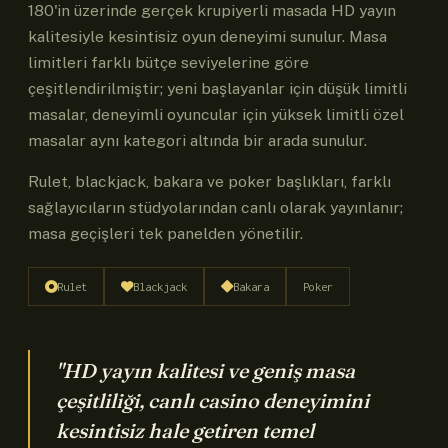
180'in üzerinde gerçek krupiyerli masada HD yayın
kalitesiyle kesintisiz oyun deneyimi sunulur. Masa
limitleri farklı bütçe seviyelerine göre
çeşitlendirilmiştir; yeni başlayanlar için düşük limitli
masalar, deneyimli oyuncular için yüksek limitli özel
masalar aynı kategori altında bir arada sunulur.
Rulet, blackjack, bakara ve poker başlıkları, farklı
sağlayıcıların stüdyolarından canlı olarak yayınlanır;
masa geçişleri tek panelden yönetilir.
Rulet
Blackjack
Bakara
Poker
"HD yayın kalitesi ve geniş masa
çeşitliliği, canlı casino deneyimini
kesintisiz hale getiren temel