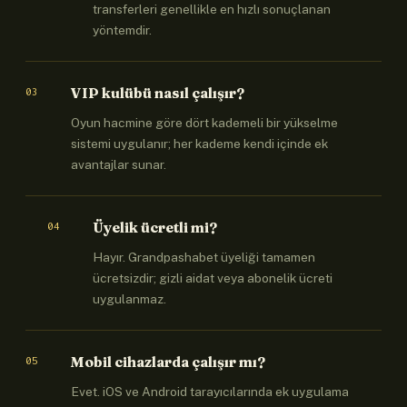
transferleri genellikle en hızlı sonuçlanan
yöntemdir.
VIP kulübü nasıl çalışır?
03
Oyun hacmine göre dört kademeli bir yükselme
sistemi uygulanır; her kademe kendi içinde ek
avantajlar sunar.
Üyelik ücretli mi?
04
Hayır. Grandpashabet üyeliği tamamen
ücretsizdir; gizli aidat veya abonelik ücreti
uygulanmaz.
Mobil cihazlarda çalışır mı?
05
Evet. iOS ve Android tarayıcılarında ek uygulama