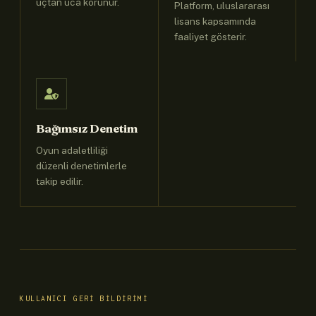
uçtan uca korunur.
Platform, uluslararası
lisans kapsamında
faaliyet gösterir.
Bağımsız Denetim
Oyun adaletliliği
düzenli denetimlerle
takip edilir.
KULLANICI GERI BILDIRIMI