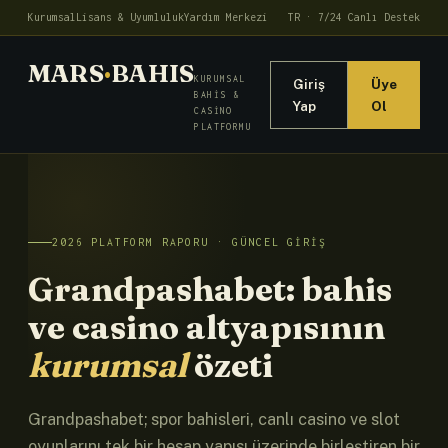
Kurumsal
Lisans & Uyumluluk
Yardım Merkezi
TR · 7/24 Canlı Destek
·
MARS
BAHIS
KURUMSAL
Giriş
Üye
BAHİS &
Yap
Ol
CASİNO
PLATFORMU
2026 PLATFORM RAPORU · GÜNCEL GIRIŞ
Grandpashabet: bahis
ve casino altyapısının
kurumsal
özeti
Grandpashabet; spor bahisleri, canlı casino ve slot
oyunlarını tek bir hesap yapısı üzerinde birleştiren bir