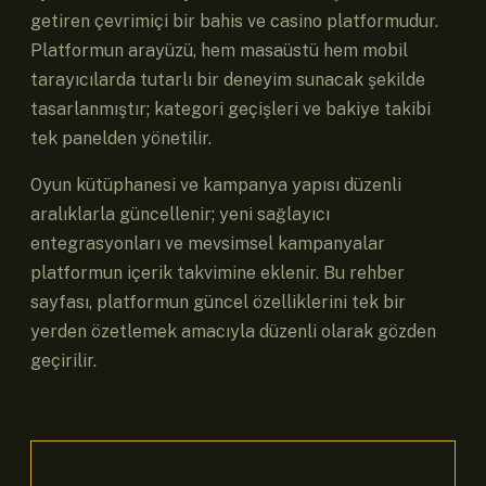
getiren çevrimiçi bir bahis ve casino platformudur.
Platformun arayüzü, hem masaüstü hem mobil
tarayıcılarda tutarlı bir deneyim sunacak şekilde
tasarlanmıştır; kategori geçişleri ve bakiye takibi
tek panelden yönetilir.
Oyun kütüphanesi ve kampanya yapısı düzenli
aralıklarla güncellenir; yeni sağlayıcı
entegrasyonları ve mevsimsel kampanyalar
platformun içerik takvimine eklenir. Bu rehber
sayfası, platformun güncel özelliklerini tek bir
yerden özetlemek amacıyla düzenli olarak gözden
geçirilir.