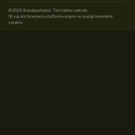
© 2026 Grandpashabet. Tüm hakları saklıdır.
18 yaş altı bireylerin platforma erişimi ve üyeliği kesinlikle
yasaktır.