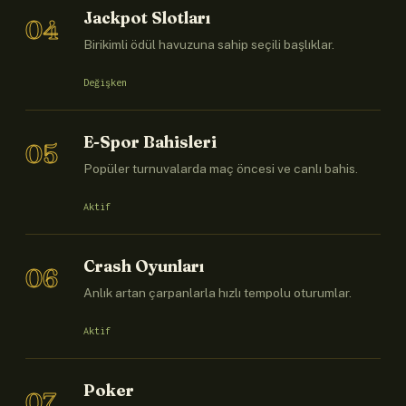
Jackpot Slotları
04
Birikimli ödül havuzuna sahip seçili başlıklar.
Değişken
E-Spor Bahisleri
05
Popüler turnuvalarda maç öncesi ve canlı bahis.
Aktif
Crash Oyunları
06
Anlık artan çarpanlarla hızlı tempolu oturumlar.
Aktif
Poker
07