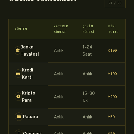
07 / 09
YATIRIM
ÇEKIM
MIN.
YÖNTEM
SÜRESI
SÜRESI
TUTAR
Banka
1–24
Anlık
₺100
Havalesi
Saat
Kredi
Anlık
Anlık
₺100
Kartı
Kripto
15–30
Anlık
₺200
Para
Dk
Papara
Anlık
Anlık
₺50
Cepbank
Anlık
Anlık
₺50