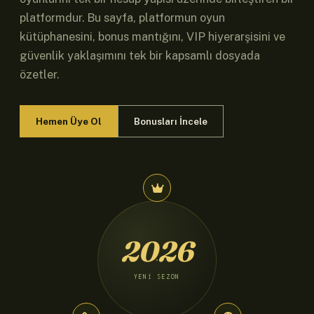
platformdur. Bu sayfa, platformun oyun
kütüphanesini, bonus mantığını, VIP hiyerarşisini ve
güvenlik yaklaşımını tek bir kapsamlı dosyada
özetler.
Hemen Üye Ol
Bonusları İncele
2026
YENI SEZON