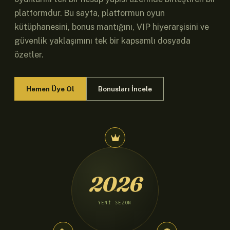
platformdur. Bu sayfa, platformun oyun
kütüphanesini, bonus mantığını, VIP hiyerarşisini ve
güvenlik yaklaşımını tek bir kapsamlı dosyada
özetler.
Hemen Üye Ol
Bonusları İncele
2026
YENI SEZON