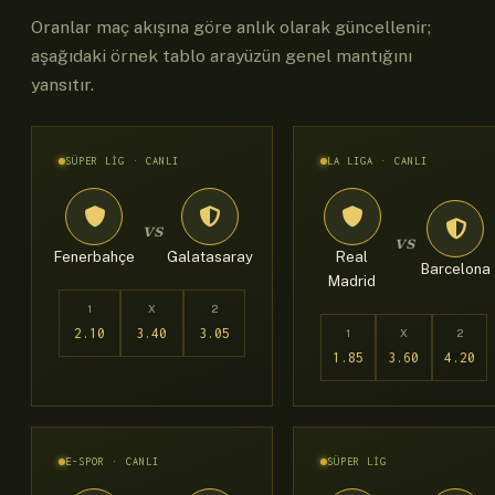
Oranlar maç akışına göre anlık olarak güncellenir;
aşağıdaki örnek tablo arayüzün genel mantığını
yansıtır.
SÜPER LİG · CANLI
LA LIGA · CANLI
vs
vs
Fenerbahçe
Galatasaray
Real
Barcelona
Madrid
1
X
2
2.10
3.40
3.05
1
X
2
1.85
3.60
4.20
E-SPOR · CANLI
SÜPER LİG