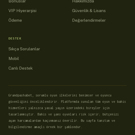
Bonuslar
Hakkımızda
VIP Hiyerarşisi
Güvenlik & Lisans
Ödeme
Değerlendirmeler
DESTEK
Sıkça Sorulanlar
Mobil
Canlı Destek
Grandpashabet, sorumlu oyun ilkelerini benimser ve oyuncu
güvenliğini önceliklendirir. Platformda sunulan tüm oyun ve bahis
hizmetleri yalnızca yasal yaşın üzerindeki bireyler için
tasarlanmıştır. Bahis ve şans oyunları risk içerir; bütçenizi
aşan harcamalardan kaçınmanız önerilir. Bu sayfa tanıtım ve
bilgilendirme amaçlı örnek bir şablondur.