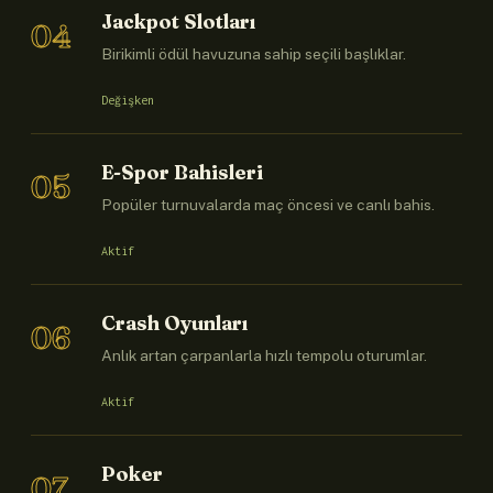
Jackpot Slotları
04
Birikimli ödül havuzuna sahip seçili başlıklar.
Değişken
E-Spor Bahisleri
05
Popüler turnuvalarda maç öncesi ve canlı bahis.
Aktif
Crash Oyunları
06
Anlık artan çarpanlarla hızlı tempolu oturumlar.
Aktif
Poker
07