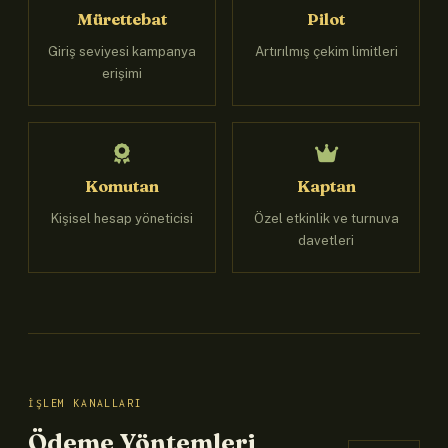
Mürettebat
Pilot
Giriş seviyesi kampanya
Artırılmış çekim limitleri
erişimi
Komutan
Kaptan
Kişisel hesap yöneticisi
Özel etkinlik ve turnuva
davetleri
İŞLEM KANALLARI
Ödeme Yöntemleri