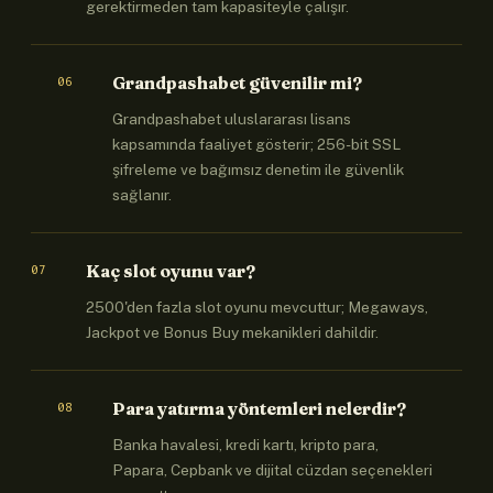
gerektirmeden tam kapasiteyle çalışır.
Grandpashabet güvenilir mi?
06
Grandpashabet uluslararası lisans
kapsamında faaliyet gösterir; 256-bit SSL
şifreleme ve bağımsız denetim ile güvenlik
sağlanır.
Kaç slot oyunu var?
07
2500'den fazla slot oyunu mevcuttur; Megaways,
Jackpot ve Bonus Buy mekanikleri dahildir.
Para yatırma yöntemleri nelerdir?
08
Banka havalesi, kredi kartı, kripto para,
Papara, Cepbank ve dijital cüzdan seçenekleri