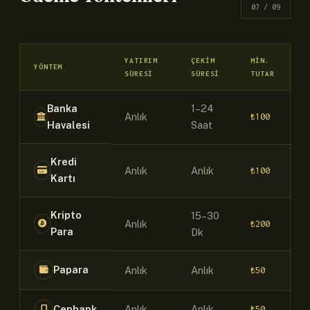
07 / 09
YATIRIM
ÇEKIM
MIN.
YÖNTEM
SÜRESI
SÜRESI
TUTAR
Banka
1–24
Anlık
₺100
Havalesi
Saat
Kredi
Anlık
Anlık
₺100
Kartı
Kripto
15–30
Anlık
₺200
Para
Dk
Papara
Anlık
Anlık
₺50
Cepbank
Anlık
Anlık
₺50