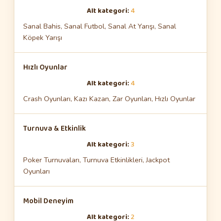
4
Sanal Bahis, Sanal Futbol, Sanal At Yarışı, Sanal
Köpek Yarışı
Hızlı Oyunlar
4
Crash Oyunları, Kazı Kazan, Zar Oyunları, Hızlı Oyunlar
Turnuva & Etkinlik
3
Poker Turnuvaları, Turnuva Etkinlikleri, Jackpot
Oyunları
Mobil Deneyim
2