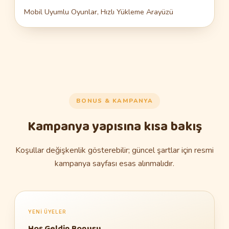
Mobil Uyumlu Oyunlar, Hızlı Yükleme Arayüzü
BONUS & KAMPANYA
Kampanya yapısına kısa bakış
Koşullar değişkenlik gösterebilir; güncel şartlar için resmi
kampanya sayfası esas alınmalıdır.
YENI ÜYELER
Hoş Geldin Bonusu