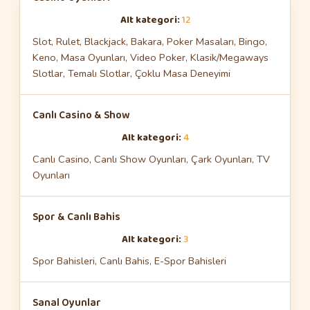
12
Slot, Rulet, Blackjack, Bakara, Poker Masaları, Bingo,
Keno, Masa Oyunları, Video Poker, Klasik/Megaways
Slotlar, Temalı Slotlar, Çoklu Masa Deneyimi
Canlı Casino & Show
4
Canlı Casino, Canlı Show Oyunları, Çark Oyunları, TV
Oyunları
Spor & Canlı Bahis
3
Spor Bahisleri, Canlı Bahis, E-Spor Bahisleri
Sanal Oyunlar