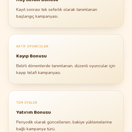
Kayıt sonrası tek seferlik olarak tanımlanan
başlangıç kampanyası.
AKTIF OYUNCULAR
Kayıp Bonusu
Belirli dönemlerde tanımlanan, düzenli oyuncular için
kayıp telafi kampanyası.
TÜM ÜYELER
Yatırım Bonusu
Periyodik olarak güncellenen, bakiye yüklemelerine
bağlı kampanya türü.