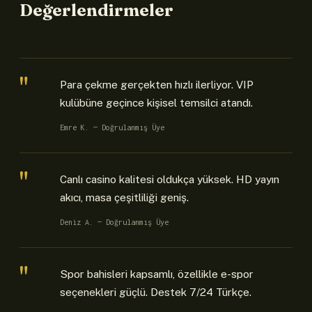
Değerlendirmeler
"
Para çekme gerçekten hızlı ilerliyor. VIP
kulübüne geçince kişisel temsilci atandı.
Emre K. — Doğrulanmış Üye
"
Canlı casino kalitesi oldukça yüksek. HD yayın
akıcı, masa çeşitliliği geniş.
Deniz A. — Doğrulanmış Üye
"
Spor bahisleri kapsamlı, özellikle e-spor
seçenekleri güçlü. Destek 7/24 Türkçe.