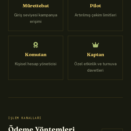
Mürettebat
Pilot
Giriş seviyesi kampanya
Artırılmış çekim limitleri
erişimi
Komutan
Kaptan
Kişisel hesap yöneticisi
Özel etkinlik ve turnuva
davetleri
İŞLEM KANALLARI
Ödeme Yöntemleri