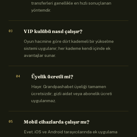
transferleri genellikle en hızlı sonuçlanan
yöntemdir.
VIP kulübü nasıl çalışır?
03
Oyun hacmine göre dört kademeli bir yükselme
sistemi uygulanır; her kademe kendi içinde ek
avantajlar sunar.
Üyelik ücretli mi?
04
Hayır. Grandpashabet üyeliği tamamen
ücretsizdir; gizli aidat veya abonelik ücreti
uygulanmaz.
Mobil cihazlarda çalışır mı?
05
Evet. iOS ve Android tarayıcılarında ek uygulama