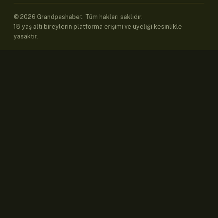
© 2026 Grandpashabet. Tüm hakları saklıdır.
18 yaş altı bireylerin platforma erişimi ve üyeliği kesinlikle
yasaktır.