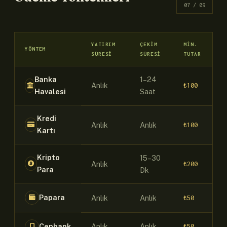
07 / 09
YATIRIM
ÇEKIM
MIN.
YÖNTEM
SÜRESI
SÜRESI
TUTAR
Banka
1–24
Anlık
₺100
Havalesi
Saat
Kredi
Anlık
Anlık
₺100
Kartı
Kripto
15–30
Anlık
₺200
Para
Dk
Papara
Anlık
Anlık
₺50
Cepbank
Anlık
Anlık
₺50