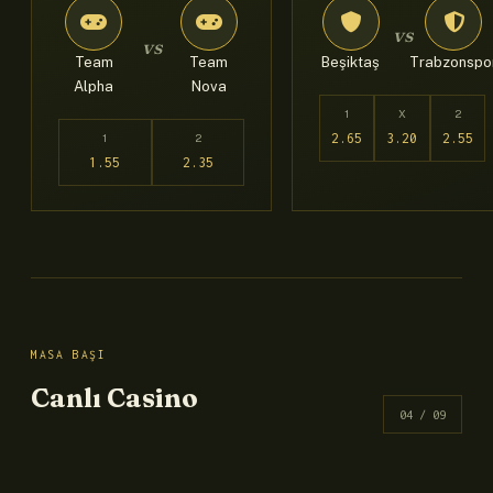
vs
vs
Team
Team
Beşiktaş
Trabzonspo
Alpha
Nova
1
X
2
2.65
3.20
2.55
1
2
1.55
2.35
MASA BAŞI
Canlı Casino
04 / 09