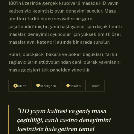
180'in üzerinde gerçek krupiyerli masada HD yayın
kalitesiyle kesintisiz oyun deneyimi sunulur. Masa
limitleri farklı bütçe seviyelerine göre
çeşitlendirilmiştir; yeni başlayanlar için düşük limitli
masalar, deneyimli oyuncular için yüksek limitli özel
masalar aynı kategori altında bir arada sunulur.
Rulet, blackjack, bakara ve poker başlıkları, farklı
sağlayıcıların stüdyolarından canlı olarak yayınlanır;
masa geçişleri tek panelden yönetilir.
Rulet
Blackjack
Bakara
Poker
"HD yayın kalitesi ve geniş masa
çeşitliliği, canlı casino deneyimini
kesintisiz hale getiren temel