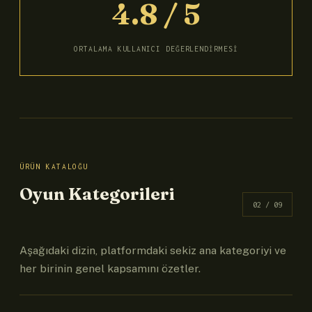
4.8 / 5
ORTALAMA KULLANICI DEĞERLENDIRMESI
ÜRÜN KATALOĞU
Oyun Kategorileri
02 / 09
Aşağıdaki dizin, platformdaki sekiz ana kategoriyi ve
her birinin genel kapsamını özetler.