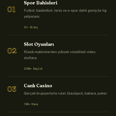
Spor Bahisleri
01
Futbol, basketbol, tenis ve e-spor dahil geniş bir lig
yelpazesi.
55+ Branş
Slot Oyunları
02
Klasik makinelerden yüksek volatiliteli video
slotlara.
2500+ Başlık
Canlı Casino
03
Gerçek krupiyerlerle rulet, blackjack, bakara, poker.
180+ Masa