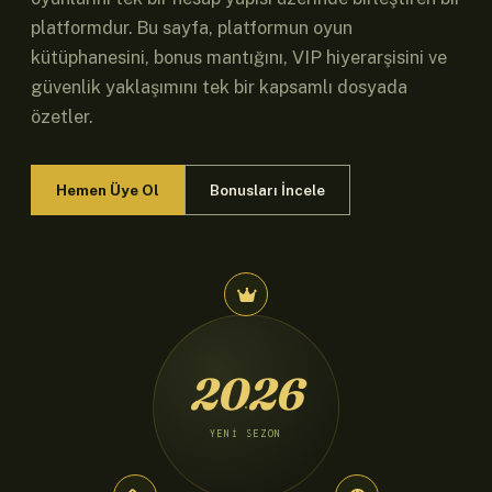
platformdur. Bu sayfa, platformun oyun
kütüphanesini, bonus mantığını, VIP hiyerarşisini ve
güvenlik yaklaşımını tek bir kapsamlı dosyada
özetler.
Hemen Üye Ol
Bonusları İncele
2026
YENI SEZON