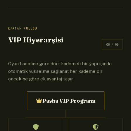
KAPTAN KULÜBÜ
VIP Hiyerarşisi
06 / 09
Oyun hacmine göre dört kademeli bir yapı içinde
otomatik yükselme sağlanır; her kademe bir
öncekine göre ek avantaj taşır.
Pasha VIP Programı