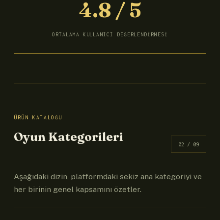
4.8 / 5
ORTALAMA KULLANICI DEĞERLENDIRMESI
ÜRÜN KATALOĞU
Oyun Kategorileri
02 / 09
Aşağıdaki dizin, platformdaki sekiz ana kategoriyi ve
her birinin genel kapsamını özetler.