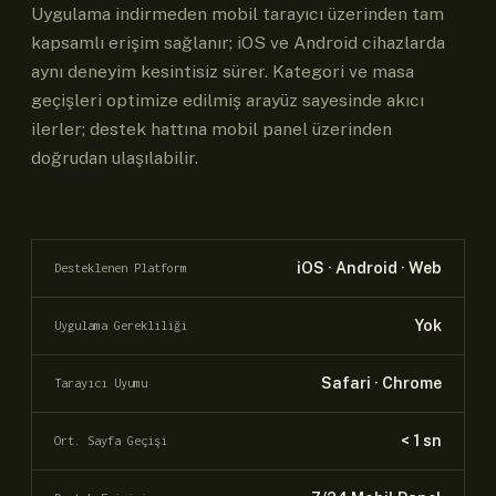
Uygulama indirmeden mobil tarayıcı üzerinden tam
kapsamlı erişim sağlanır; iOS ve Android cihazlarda
aynı deneyim kesintisiz sürer. Kategori ve masa
geçişleri optimize edilmiş arayüz sayesinde akıcı
ilerler; destek hattına mobil panel üzerinden
doğrudan ulaşılabilir.
iOS · Android · Web
Desteklenen Platform
Yok
Uygulama Gerekliliği
Safari · Chrome
Tarayıcı Uyumu
< 1 sn
Ort. Sayfa Geçişi