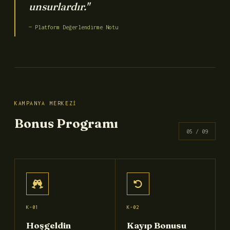
unsurlardır."
— Platform Değerlendirme Notu
KAMPANYA MERKEZI
Bonus Programı
05 / 09
K-01
K-02
Hoşgeldin
Kayıp Bonusu