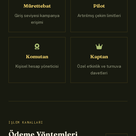
Mürettebat
Pilot
Giriş seviyesi kampanya
Artırılmış çekim limitleri
erişimi
Komutan
Kaptan
Kişisel hesap yöneticisi
Özel etkinlik ve turnuva
davetleri
İŞLEM KANALLARI
Ödeme Yöntemleri