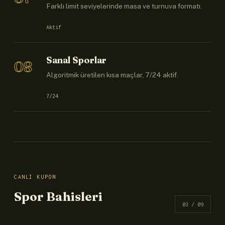
Farklı limit seviyelerinde masa ve turnuva formatı.
Aktif
Sanal Sporlar
08
Algoritmik üretilen kısa maçlar, 7/24 aktif.
7/24
CANLI KUPON
Spor Bahisleri
03 / 09