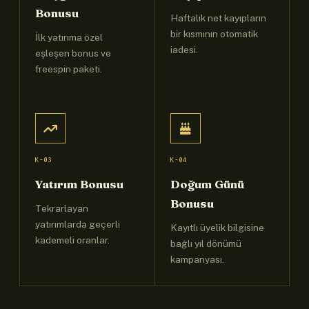
Bonusu
Haftalık net kayıpların
bir kısmının otomatik
İlk yatırıma özel
iadesi.
eşleşen bonus ve
freespin paketi.
K-03
K-04
Yatırım Bonusu
Doğum Günü
Bonusu
Tekrarlayan
yatırımlarda geçerli
Kayıtlı üyelik bilgisine
kademeli oranlar.
bağlı yıl dönümü
kampanyası.