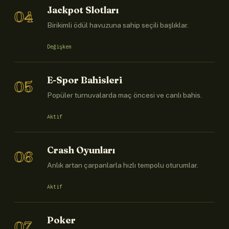
Jackpot Slotları
04
Birikimli ödül havuzuna sahip seçili başlıklar.
Değişken
E-Spor Bahisleri
05
Popüler turnuvalarda maç öncesi ve canlı bahis.
Aktif
Crash Oyunları
06
Anlık artan çarpanlarla hızlı tempolu oturumlar.
Aktif
Poker
07