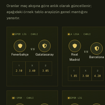
Oranlar maç akışına göre anlık olarak güncellenir;
aşağıdaki örnek tablo arayüzün genel mantığını
yansıtır.
SÜPER LİG · CANLI
LA LIGA · CANLI
vs
vs
Fenerbahçe
Galatasaray
Real
Barcelona
Madrid
1
X
2
2.10
3.40
3.05
1
X
2
1.85
3.60
4.20
E-SPOR · CANLI
SÜPER LİG