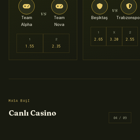
vs
vs
Team
Team
Beşiktaş
Trabzonspo
Alpha
Nova
1
X
2
2.65
3.20
2.55
1
2
1.55
2.35
MASA BAŞI
Canlı Casino
04 / 09