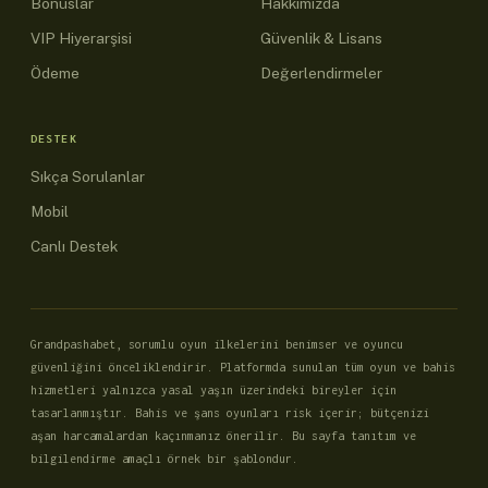
Bonuslar
Hakkımızda
VIP Hiyerarşisi
Güvenlik & Lisans
Ödeme
Değerlendirmeler
DESTEK
Sıkça Sorulanlar
Mobil
Canlı Destek
Grandpashabet, sorumlu oyun ilkelerini benimser ve oyuncu
güvenliğini önceliklendirir. Platformda sunulan tüm oyun ve bahis
hizmetleri yalnızca yasal yaşın üzerindeki bireyler için
tasarlanmıştır. Bahis ve şans oyunları risk içerir; bütçenizi
aşan harcamalardan kaçınmanız önerilir. Bu sayfa tanıtım ve
bilgilendirme amaçlı örnek bir şablondur.