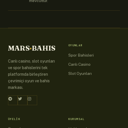
mevcuttur.
·
OYUNLAR
MARS
BAHIS
Spor Bahisleri
Canlı casino, slot oyunları
Canlı Casino
ve spor bahislerini tek
Slot Oyunları
platformda birleştiren
çevrimiçi oyun ve bahis
markası.
ÜYELIK
KURUMSAL