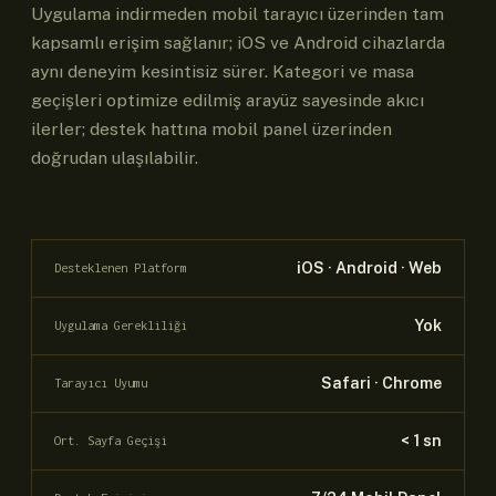
Uygulama indirmeden mobil tarayıcı üzerinden tam
kapsamlı erişim sağlanır; iOS ve Android cihazlarda
aynı deneyim kesintisiz sürer. Kategori ve masa
geçişleri optimize edilmiş arayüz sayesinde akıcı
ilerler; destek hattına mobil panel üzerinden
doğrudan ulaşılabilir.
iOS · Android · Web
Desteklenen Platform
Yok
Uygulama Gerekliliği
Safari · Chrome
Tarayıcı Uyumu
< 1 sn
Ort. Sayfa Geçişi