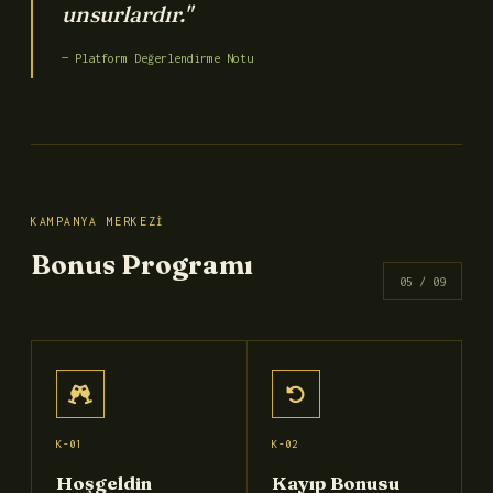
unsurlardır."
— Platform Değerlendirme Notu
KAMPANYA MERKEZI
Bonus Programı
05 / 09
K-01
K-02
Hoşgeldin
Kayıp Bonusu