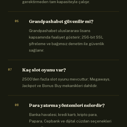
gerektirmeden tam kapasiteyle çalışır.
Grandpashabet güvenilir mi?
06
Grandpashabet uluslararası lisans
kapsamında faaliyet gösterir; 256-bit SSL
şifreleme ve bağımsız denetim ile güvenlik
sağlanır.
Kaç slot oyunu var?
07
2500'den fazla slot oyunu mevcuttur; Megaways,
Jackpot ve Bonus Buy mekanikleri dahildir.
Para yatırma yöntemleri nelerdir?
08
Banka havalesi, kredi kartı, kripto para,
Papara, Cepbank ve dijital cüzdan seçenekleri