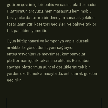
getiren çevrimiçi bir bahis ve casino platformudur.
Platformun arayüzü, hem masaüstü hem mobil
tarayıcılarda tutarlı bir deneyim sunacak şekilde
tasarlanmıştır; kategori geçişleri ve bakiye takibi
tek panelden yönetilir.
Oyun kütüphanesi ve kampanya yapısı düzenli
aralıklarla güncellenir; yeni sağlayıcı
entegrasyonları ve mevsimsel kampanyalar
platformun içerik takvimine eklenir. Bu rehber
sayfası, platformun güncel özelliklerini tek bir
yerden özetlemek amacıyla düzenli olarak gözden
geçirilir.