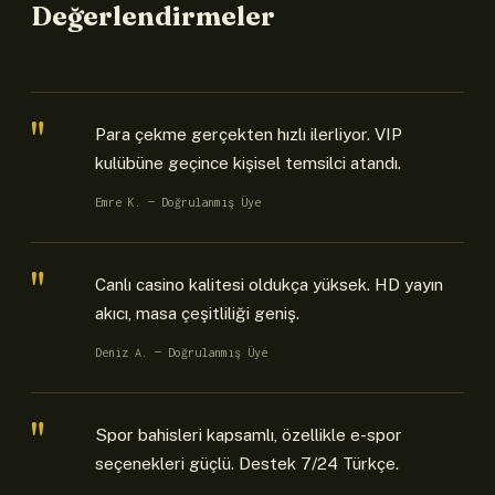
Değerlendirmeler
"
Para çekme gerçekten hızlı ilerliyor. VIP
kulübüne geçince kişisel temsilci atandı.
Emre K. — Doğrulanmış Üye
"
Canlı casino kalitesi oldukça yüksek. HD yayın
akıcı, masa çeşitliliği geniş.
Deniz A. — Doğrulanmış Üye
"
Spor bahisleri kapsamlı, özellikle e-spor
seçenekleri güçlü. Destek 7/24 Türkçe.