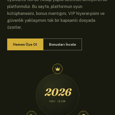
platformdur. Bu sayfa, platformun oyun
kütüphanesini, bonus mantığını, VIP hiyerarşisini ve
güvenlik yaklaşımını tek bir kapsamlı dosyada
özetler.
Hemen Üye Ol
Bonusları İncele
2026
YENI SEZON