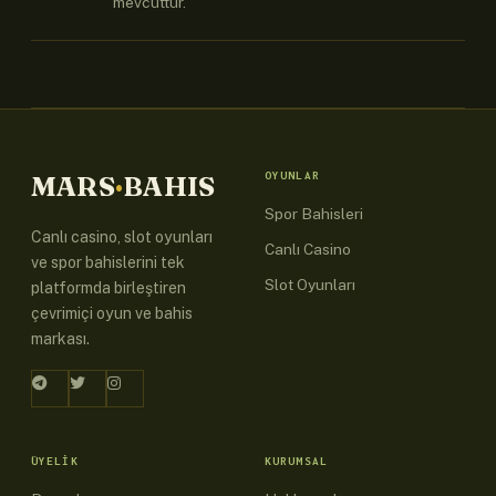
mevcuttur.
·
OYUNLAR
MARS
BAHIS
Spor Bahisleri
Canlı casino, slot oyunları
Canlı Casino
ve spor bahislerini tek
Slot Oyunları
platformda birleştiren
çevrimiçi oyun ve bahis
markası.
ÜYELIK
KURUMSAL