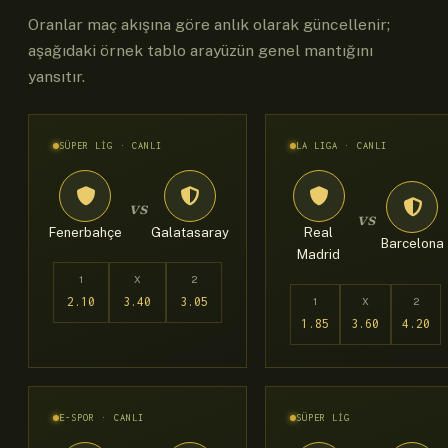
Oranlar maç akışına göre anlık olarak güncellenir;
aşağıdaki örnek tablo arayüzün genel mantığını
yansıtır.
SÜPER LİG · CANLI
LA LIGA · CANLI
vs
vs
Fenerbahçe
Galatasaray
Real
Barcelona
Madrid
1
X
2
2.10
3.40
3.05
1
X
2
1.85
3.60
4.20
E-SPOR · CANLI
SÜPER LİG