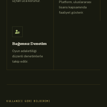
uçtan uca korunur.
Platform, uluslararası
lisans kapsamında
faaliyet gösterir.
Bağımsız Denetim
Oyun adaletliliği
düzenli denetimlerle
takip edilir.
KULLANICI GERI BILDIRIMI