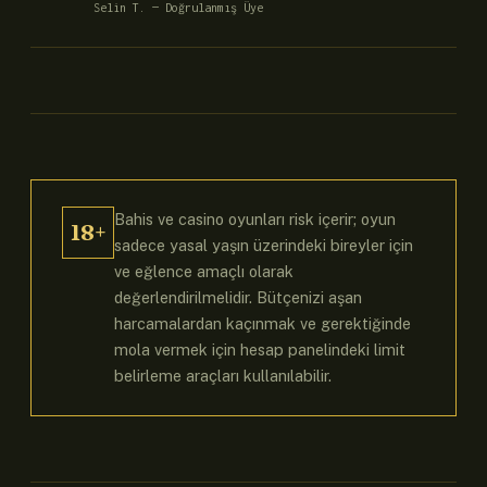
Selin T. — Doğrulanmış Üye
Bahis ve casino oyunları risk içerir; oyun
18+
sadece yasal yaşın üzerindeki bireyler için
ve eğlence amaçlı olarak
değerlendirilmelidir. Bütçenizi aşan
harcamalardan kaçınmak ve gerektiğinde
mola vermek için hesap panelindeki limit
belirleme araçları kullanılabilir.