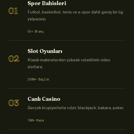
Spor Bahisleri
01
Futbol, basketbol, tenis ve e-spor dahil geniş bir lig
yelpazesi.
55+ Branş
Slot Oyunları
02
Klasik makinelerden yüksek volatiliteli video
slotlara.
2500+ Başlık
Canlı Casino
03
Gerçek krupiyerlerle rulet, blackjack, bakara, poker.
180+ Masa