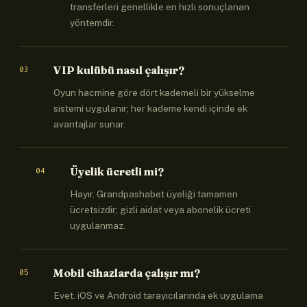
transferleri genellikle en hızlı sonuçlanan
yöntemdir.
VIP kulübü nasıl çalışır?
03
Oyun hacmine göre dört kademeli bir yükselme
sistemi uygulanır; her kademe kendi içinde ek
avantajlar sunar.
Üyelik ücretli mi?
04
Hayır. Grandpashabet üyeliği tamamen
ücretsizdir; gizli aidat veya abonelik ücreti
uygulanmaz.
Mobil cihazlarda çalışır mı?
05
Evet. iOS ve Android tarayıcılarında ek uygulama