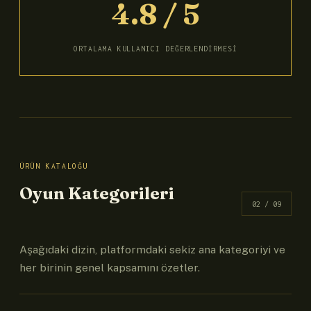
4.8 / 5
ORTALAMA KULLANICI DEĞERLENDIRMESI
ÜRÜN KATALOĞU
Oyun Kategorileri
02 / 09
Aşağıdaki dizin, platformdaki sekiz ana kategoriyi ve
her birinin genel kapsamını özetler.