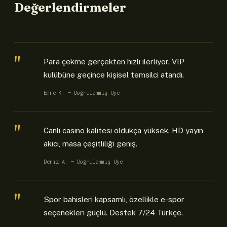
Değerlendirmeler
"
Para çekme gerçekten hızlı ilerliyor. VIP
kulübüne geçince kişisel temsilci atandı.
Emre K. — Doğrulanmış Üye
"
Canlı casino kalitesi oldukça yüksek. HD yayın
akıcı, masa çeşitliliği geniş.
Deniz A. — Doğrulanmış Üye
"
Spor bahisleri kapsamlı, özellikle e-spor
seçenekleri güçlü. Destek 7/24 Türkçe.