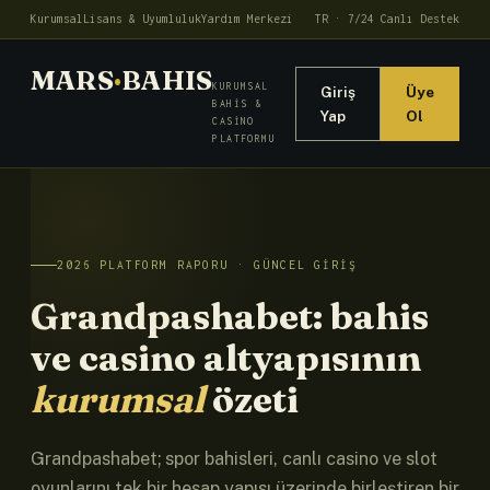
Kurumsal
Lisans & Uyumluluk
Yardım Merkezi
TR · 7/24 Canlı Destek
·
MARS
BAHIS
KURUMSAL
Giriş
Üye
BAHİS &
Yap
Ol
CASİNO
PLATFORMU
2026 PLATFORM RAPORU · GÜNCEL GIRIŞ
Grandpashabet: bahis
ve casino altyapısının
kurumsal
özeti
Grandpashabet; spor bahisleri, canlı casino ve slot
oyunlarını tek bir hesap yapısı üzerinde birleştiren bir