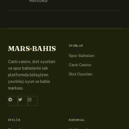
mevcuttur.
·
OYUNLAR
MARS
BAHIS
Spor Bahisleri
Canlı casino, slot oyunları
Canlı Casino
ve spor bahislerini tek
Slot Oyunları
platformda birleştiren
çevrimiçi oyun ve bahis
markası.
ÜYELIK
KURUMSAL