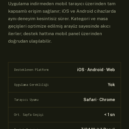
Uygulama indirmeden mobil tarayıcı üzerinden tam
kapsamlı erişim sağlanır; iOS ve Android cihazlarda
aynı deneyim kesintisiz sürer. Kategori ve masa
geçişleri optimize edilmiş arayüz sayesinde akıcı
ilerler; destek hattına mobil panel üzerinden
doğrudan ulaşılabilir.
iOS · Android · Web
Desteklenen Platform
Yok
Uygulama Gerekliliği
Safari · Chrome
Tarayıcı Uyumu
< 1 sn
Ort. Sayfa Geçişi